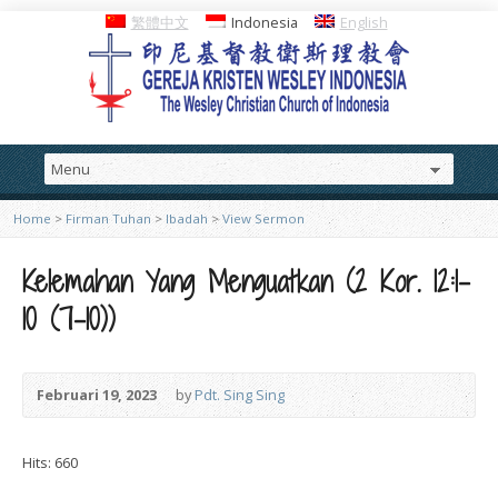
繁體中文
Indonesia
English
Home
>
Firman Tuhan
>
Ibadah
>
View Sermon
Kelemahan Yang Menguatkan (2 Kor. 12:1-
10 (7-10))
Februari 19, 2023
by
Pdt. Sing Sing
Hits: 660