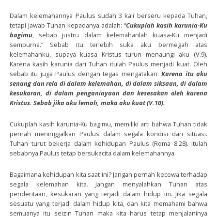
Dalam kelemahannya Paulus sudah 3 kali berseru kepada Tuhan,
tetapi jawab Tuhan kepadanya adalah: “
Cukuplah kasih karunia-Ku
bagimu
, sebab justru dalam kelemahanlah kuasa-Ku menjadi
sempurna.” Sebab itu terlebih suka aku bermegah atas
kelemahanku, supaya kuasa Kristus turun menaungi aku (V.9).
Karena kasih karunia dari Tuhan itulah Paulus menjadi kuat. Oleh
sebab itu juga Paulus dengan tegas mengatakan:
Karena itu aku
senang dan rela di dalam kelemahan, di dalam siksaan, di dalam
kesukaran, di dalam penganiayaan dan kesesakan oleh karena
Kristus. Sebab jika aku lemah, maka aku kuat (V.10).
Cukuplah kasih karunia-Ku bagimu, memiliki arti bahwa Tuhan tidak
pernah meninggalkan Paulus dalam segala kondisi dan situasi.
Tuhan turut bekerja dalam kehidupan Paulus (Roma 8:28). Itulah
sebabnya Paulus tetap bersukacita dalam kelemahannya.
Bagaimana kehidupan kita saat ini? Jangan pernah kecewa terhadap
segala kelemahan kita. Jangan menyalahkan Tuhan atas
penderitaan, kesukaran yang terjadi dalam hidup ini. Jika segala
sesuatu yang terjadi dalam hidup kita, dan kita memahami bahwa
semuanya itu seizin Tuhan maka kita harus tetap menjalaninya