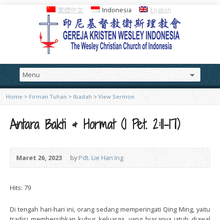
繁體中文
Indonesia
English
Home
>
Firman Tuhan
>
Ibadah
>
View Sermon
Antara Bakti & Hormat (1 Pet. 2:11-17)
Maret 26, 2023
by
Pdt. Lie Han Ing
Hits: 79
Di tengah hari-hari ini, orang sedang memperingati Qing Ming, yaitu
tradisi membersihkan kubur keluarga, yang biasanya jatuh diawal