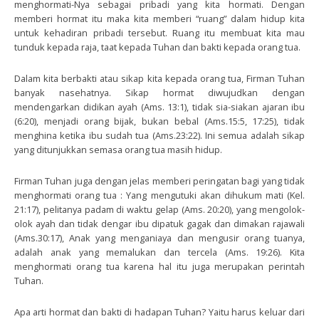
menghormati-Nya sebagai pribadi yang kita hormati. Dengan
memberi hormat itu maka kita memberi “ruang” dalam hidup kita
untuk kehadiran pribadi tersebut. Ruang itu membuat kita mau
tunduk kepada raja, taat kepada Tuhan dan bakti kepada orang tua.
Dalam kita berbakti atau sikap kita kepada orang tua, Firman Tuhan
banyak nasehatnya. Sikap hormat diwujudkan dengan
mendengarkan didikan ayah (Ams. 13:1), tidak sia-siakan ajaran ibu
(6:20), menjadi orang bijak, bukan bebal (Ams.15:5, 17:25), tidak
menghina ketika ibu sudah tua (Ams.23:22). Ini semua adalah sikap
yang ditunjukkan semasa orang tua masih hidup.
Firman Tuhan juga dengan jelas memberi peringatan bagi yang tidak
menghormati orang tua : Yang mengutuki akan dihukum mati (Kel.
21:17), pelitanya padam di waktu gelap (Ams. 20:20), yang mengolok-
olok ayah dan tidak dengar ibu dipatuk gagak dan dimakan rajawali
(Ams.30:17), Anak yang menganiaya dan mengusir orang tuanya,
adalah anak yang memalukan dan tercela (Ams. 19:26). Kita
menghormati orang tua karena hal itu juga merupakan perintah
Tuhan.
Apa arti hormat dan bakti di hadapan Tuhan? Yaitu harus keluar dari