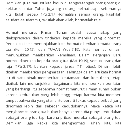
Demikian juga hari ini kita hidup di tengah-tengah orang-orang di
sekitar kita, dan Tuhan juga ingin orang melihat siapa sebenarnya
kita. Itulah sebab 1Ptr.2:17 Hormatilah semua orang, kasihilah
saudara-saudaramu, takutlah akan Allah, hormatilah raja!
Hormat menurut Firman Tuhan adalah suatu sikap yang
diekspresikan dalam tindakan kepada mereka yang dihormati.
Perjanjian Lama menunjukkan kata hormat diberikan kepada orang
tua (Kel. 20:12), dan TUHAN (Yos.7:19). Kata hormat di sini
menunjukkan memberikan kemuliaan. Dalam Perjanjian Baru
hormat diberikan kepada orang tua (Mat.19:19), semua orang dan
raja (1Ptr.2:17), bahkan kepada janda (1Timotius). Di sini lebih
ditekan memberikan penghargaan, sehingga dalam arti kata hormat
itu di satu pihak memberikan keutamaan dan kemuliaan, tetapi
dipihak lain menunjukkan bagaimana kita memberikan penilaian
yang berharga. Itu sebabnya hormat menurut Firman Tuhan bukan
karena kedudukan yang lebih tinggi tetapi karena kita memberi
tempat bahwa dia yang utama, itu berarti fokus kepada pribadi yang
dihormati lebih dari sekedar kedudukannya. Maka ketika kita
menghormati orang tua bukan hanya karena dia punya kedudukan
sebagai orang tua tapi karena pribadi mereka sebagai orang tua.
Demikian juga ketika kita menghormati Tuhan kita, kita