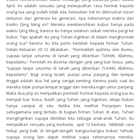
April. Ini adalah sesuatu yang mewujudkan rasa hormat kepada
orang tua yang sudah tidak ada, kemudian hal ini diteruskan turun
temurun dari generasi ke generasi. Apa sebenarnya makna dari
tradisi Qing Ming ini? Mereka membersihkan kubur hanya pada
waktu Qing Ming, karena itu hanya setahun sekali mereka pergi ke
kubur. Tapi apakah itu yang Tuhan inginkan di dalam menghormati
orang tua? Karena itu kita perlu kembali kepada Firman Tuhan.
Dalam Keluaran 20 12 dikatakan : “Hormatilah ayahmu dan ibumu,
supaya lanjut umurmu di tanah yang diberikan TUHAN, Allahmu,
kepadamu.” Perintah ini disertai dengan janji yang luar biasa, yaitu
“supaya lanjut umurmu di tanah yang diberikan TUHAN, Allahmu,
kepadamu”. Bagi orang Israel, punya umur panjang dan tempat
tinggal adalah dua hal yang sangat penting. Karena pada saat itu
mereka tidak punya tempat tinggal dan mereka ingin umur panjang.
Maka dua janji ini menjadikan perintah hormat kepada orang tua itu
menjadi luar biasa. Itulah yang Tuhan yang inginkan, tetapi bukan
hanya sampai di situ. Ketika kita melihat Perjanjian baru
sebagaimana yang tertulis di bagian firman Tuhan di atas, Tuhan
menginginkan supaya identitas kita sebagai anak-anak Tuhan, itu
menjadikan sesuatu yang berbeda, ayat 12 berkata : Milikilah cara
hidup yang baik di tengah-tengah bangsa-bangsa bukan Yahudi,
supaya orang lain dapat melihat siapa sebenarnya mereka.